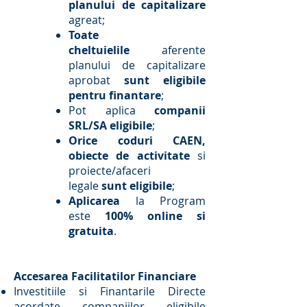
planului de capitalizare
agreat;
Toate
cheltuielile
aferente
planului de capitalizare
aprobat
sunt eligibile
pentru finantare
;
Pot aplica
companii
SRL/SA eligibile
;
Orice coduri CAEN,
obiecte de activitate
si
proiecte/afaceri
legale
sunt eligibile
;
Aplicarea
la Program
este
100% online si
gratuita
.
Accesarea Facilitatilor Financiare
Investitiile si Finantarile Directe
acordate companiilor eligibile