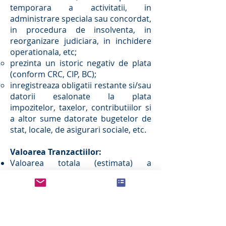
temporara a activitatii, in
administrare speciala sau concordat,
in procedura de insolventa, in
reorganizare judiciara, in inchidere
operationala, etc;
prezinta un istoric negativ de plata
(conform CRC, CIP, BC);
inregistreaza obligatii restante si/sau
datorii esalonate la plata
impozitelor, taxelor, contributiilor si
a altor sume datorate bugetelor de
stat, locale, de asigurari sociale, etc.
Valoarea Tranzactiilor:
Valoarea totala (estimata) a
tranzactiei: min. 3M euro;
Solicitarea de finantare adresata
Companiei noastre: min. 3M euro.
Valoarea Finantarii Acordate: