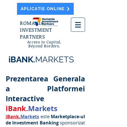
APLICATIE ONLINE
ROMANIA
INVESTMENT
PARTNERS
Access to Capital.
Beyond Borders.
iBANK.
MARKETS
Prezentarea Generala
a Platformei
Interactive
iBank.
Markets
iBank.
Markets
este
Marketplace-ul
de Investment Banking
sponsorizat