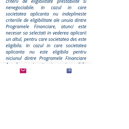
criterii de eligibilitate prestabilite si
nenegociabile. In cazul in care
societatea aplicanta nu indeplineste
criteriile de eligibilitate ale unuia dintre
Programele Financiare, atunci este
necesar sa selectati in vederea aplicarii
un altul, pentru care societatea dvs este
eligibila. In cazul in care societatea
aplicanta nu este eligibila pentru
niciunul dintre Programele Financiare
Anuale curente, atunci nu este posibila
aplicarea dvs in acest moment, urmand
a verifica conditiile de eligibilitate ale
Programelor pentru anii viitori.
I: Avem neclaritati in legatura cu
intocmirea Propunerii Ideii de
Afaceri si cu cea a Planului de
Afaceri aferente Programului in
cadrul caruia am aplicat, nu
reusim sa intocmim singuri aceste