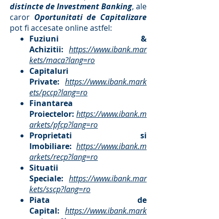
distincte de Investment Banking
, ale
caror
Oportunitati de Capitalizare
pot fi accesate online astfel:
Fuziuni &
Achizitii:
https://www.ibank.mar
kets/maca?lang=ro
Capitaluri
Private:
https://www.ibank.mark
ets/pccp?lang=ro
Finantarea
Proiectelor:
https://www.ibank.m
arkets/pfcp?lang=ro
Proprietati si
Imobiliare:
https://www.ibank.m
arkets/recp?lang=ro
Situatii
Speciale:
https://www.ibank.mar
kets/sscp?lang=ro
Piata de
Capital:
https://www.ibank.mark