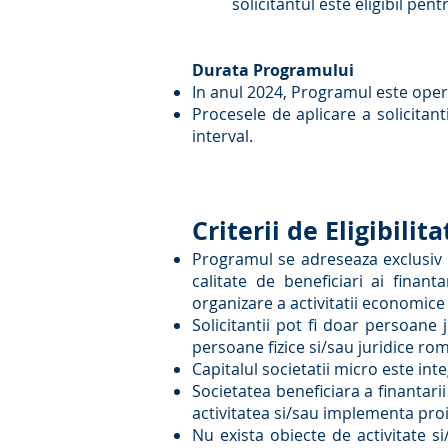
solicitantul este eligibil pen
​Durata Programului
In anul 2024, Programul este opera
Procesele de aplicare a solicitan
interval.
Criterii de Eligibilita
Programul se adreseaza exclusiv 
calitate de beneficiari ai finant
organizare a activitatii economice (P
Solicitantii pot fi doar persoane 
persoane fizice si/sau juridice ro
Capitalul societatii micro este int
Societatea beneficiara a finantarii
activitatea si/sau implementa proie
Nu exista obiecte de activitate s