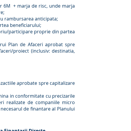
bor 6M + marja de risc, unde marja
re;
tru rambursarea anticipata;
rtea beneficiarului;
priu/participare proprie din partea
carui Plan de Afaceri aprobat spre
ceri/proiect (inclusiv: destinatia,
ctiile aprobate spre capitalizare
mina in conformitate cu precizarile
ceri realizate de companiile micro
 necesarul de finantare al Planului
 a Finantarii Directe