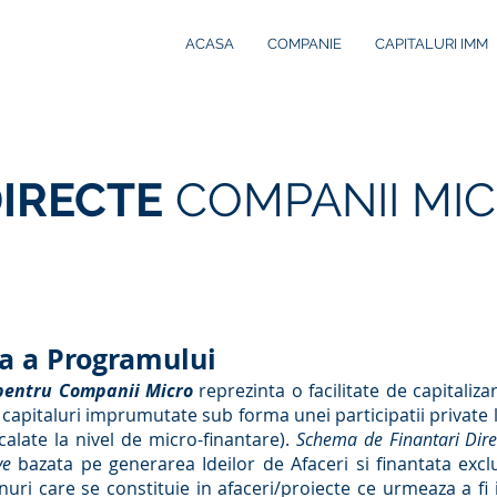
ACASA
COMPANIE
CAPITALURI IMM
DIRECTE
COMPANII MI
a a Programului
 pentru Companii Micro
reprezinta o facilitate de capitaliz
i capitaluri imprumutate sub forma unei participatii private l
alate la nivel de micro-finantare).
Schema de Finantari Dire
ve
bazata pe generarea Ideilor de Afaceri si finantata excl
nuri care se constituie in afaceri/proiecte ce urmeaza a fi 