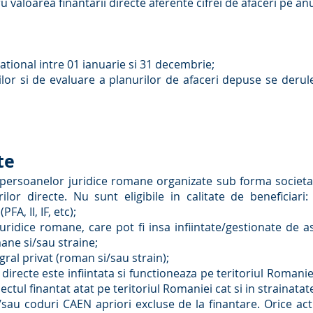
tru valoarea finantarii directe aferente cifrei de afaceri pe an
tional intre 01 ianuarie si 31 decembrie;
tilor si de evaluare a planurilor de afaceri depuse se deru
te
persoanelor juridice romane organizate sub forma societati
arilor directe. Nu sunt eligibile in calitate de beneficiari
FA, II, IF, etc);
juridice romane, care pot fi insa infiintate/gestionate de as
mane si/sau straine;
egral privat (roman si/sau strain);
 directe este infiintata si functioneaza pe teritoriul Romani
ctul finantat atat pe teritoriul Romaniei cat si in strainatat
i/sau coduri CAEN apriori excluse de la finantare. Orice a