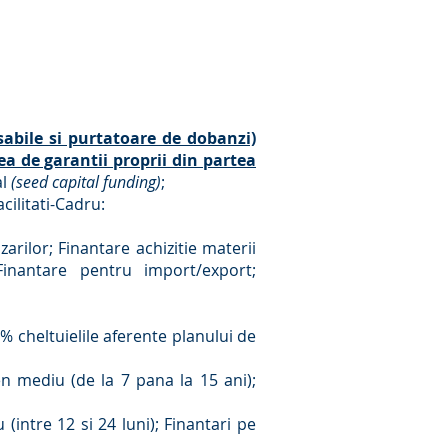
sabile si purtatoare de dobanzi)
a de garantii proprii din partea
al
(seed capital funding)
;
cilitati-Cadru:
arilor; Finantare achizitie materii
 Finantare pentru import/export;
% cheltuielile aferente planului de
en mediu (de la 7 pana la 15 ani);
(intre 12 si 24 luni); Finantari pe