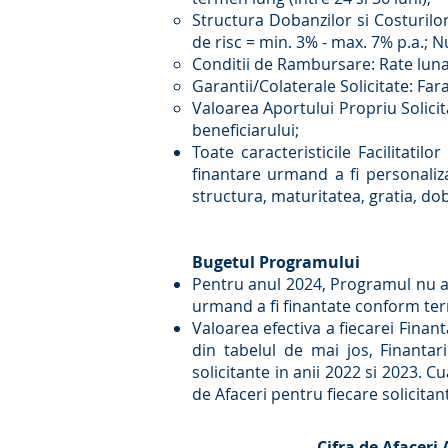
Structura Dobanzilor si Costurilo
de risc = min. 3% - max. 7% p.a.; N
Conditii de Rambursare: Rate lunar
Garantii/Colaterale Solicitate: Fara
Valoarea Aportului Propriu Solicit
beneficiarului;
Toate caracteristicile Facilitati
finantare urmand a fi personalizat
structura, maturitatea, gratia, do
Bugetul Programului
Pentru anul 2024, Programul nu a
urmand a fi finantate conform ter
Valoarea efectiva a fiecarei Finan
din tabelul de mai jos, Finantari
solicitante in anii 2022 si 2023. 
de Afaceri pentru fiecare solicitant
Cifra de Afaceri