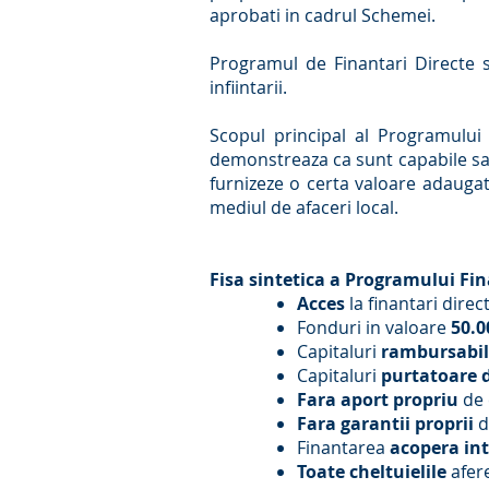
aprobati in cadrul Schemei.
Programul de Finantari Directe s
infiintarii.
Scopul principal al Programului
demonstreaza ca sunt capabile sa d
furnizeze o certa valoare adaugat
mediul de afaceri local.
Fisa sintetica a Programului Fin
Acces
la finantari direc
Fonduri in valoare
50.0
Capitaluri
rambursabil
Capitaluri
purtatoare 
Fara aport propriu
de 
Fara garantii proprii
d
Finantarea
acopera int
Toate cheltuielile
afer