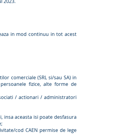
ul 2023.
leaza in mod continuu in tot acest
lor comerciale (SRL si/sau SA) in
: persoanele fizice, alte forme de
ociati / actionari / administratori
ei, insa aceasta isi poate desfasura
e;
ctivitate/cod CAEN permise de lege