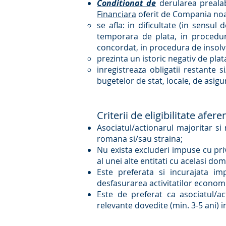
Conditionat de
derularea preala
Financiara
oferit de Compania noas
se afla: in dificultate (in sensul
temporara de plata, in procedura
concordat, in procedura de insolve
prezinta un istoric negativ de plat
inregistreaza obligatii restante s
bugetelor de stat, locale, de asigur
Criterii de eligibilitate afe
Asociatul/actionarul majoritar si 
romana si/sau straina;
Nu exista excluderi impuse cu privi
al unei alte entitati cu acelasi d
Este preferata si incurajata imp
desfasurarea activitatilor economi
Este de preferat ca asociatul/ac
relevante dovedite (min. 3-5 ani) i