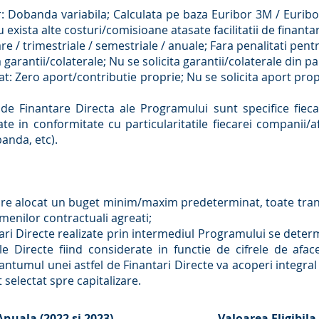
r: Dobanda variabila; Calculata pe baza Euribor 3M / Euri
u exista alte costuri/comisioane atasate facilitatii de finanta
e / trimestriale / semestriale / anuale; Fara penalitati pen
 garantii/colaterale; Nu se solicita garantii/colaterale din pa
at: Zero aport/contributie proprie; Nu se solicita aport pro
lor de Finantare Directa ale Programului sunt specifice fie
e in conformitate cu particularitatile fiecarei companii/afa
banda, etc).
re alocat un buget minim/maxim predeterminat, toate tranza
menilor contractuali agreati;
tari Directe realizate prin intermediul Programului se deter
le Directe fiind considerate in functie de cifrele de afa
Cuantumul unei astfel de Finantari Directe va acoperi integral
 selectat spre capitalizare.
 Anuala
(2022 si 2023)
Valoarea Eligibila