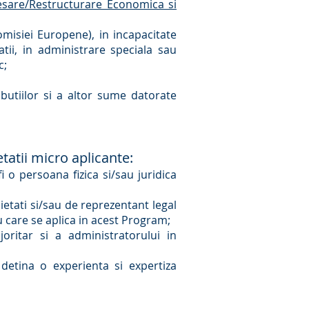
sare/Restructurare Economica si
Comisiei Europene), in incapacitate
tii, in administrare speciala sau
c;
ributiilor si a altor sume datorate
etatii micro aplicante:
i o persoana fizica si/sau juridica
cietati si/sau de reprezentant legal
u care se aplica in acest Program;
joritar si a administratorului in
 detina o experienta si expertiza