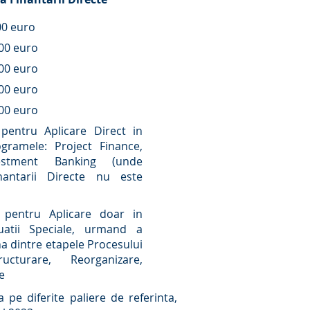
00 euro
00 euro
00 euro
00 euro
00 euro
l pentru Aplicare Direct in
gramele: Project Finance,
vestment Banking (unde
inantarii Directe nu este
il pentru Aplicare doar in
uatii Speciale, urmand a
na dintre etapele Procesului
cturare, Reorganizare,
e
 pe diferite paliere de referinta,