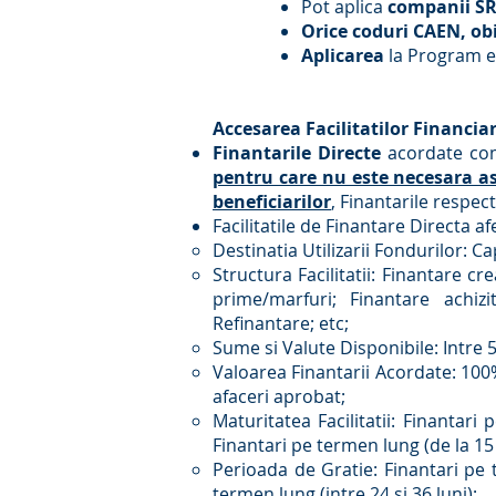
Pot aplica
companii SRL
Orice coduri CAEN, obi
Aplicarea
la Program 
Accesarea Facilitatilor Financia
Finantarile Directe
acordate com
pentru care nu este necesara asi
beneficiarilor
, Finantarile respec
Facilitatile de Finantare Directa 
Destinatia Utilizarii Fondurilor: Ca
Structura Facilitatii: Finantare c
prime/marfuri; Finantare achizi
Refinantare; etc;
Sume si Valute Disponibile: Intre 
Valoarea Finantarii Acordate: 100%
afaceri aprobat;
Maturitatea Facilitatii: Finantar
Finantari pe termen lung (de la 15 
Perioada de Gratie: Finantari pe t
termen lung (intre 24 si 36 luni);