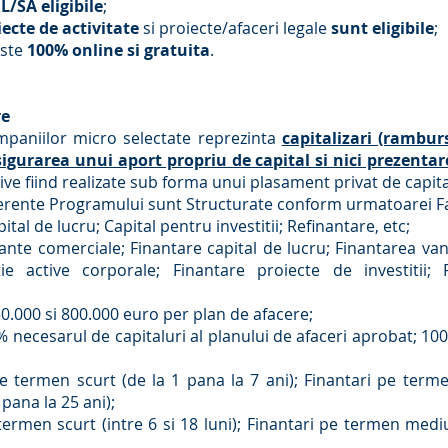
/SA eligibile
;
ecte de activitate
si proiecte/afaceri legale
sunt eligibile
;
este
100% online si gratuita
.
re
paniilor micro selectate reprezinta
capitalizari (rambur
gurarea unui aport propriu de capital si nici prezentare
tive fiind realizate sub forma unui plasament privat de capit
aferente Programului sunt Structurate conform urmatoarei Fa
pital de lucru; Capital pentru investitii; Refinantare, etc;
reante comerciale; Finantare capital de lucru; Finantarea vanz
tie active corporale; Finantare proiecte de investitii;
50.000 si 800.000 euro per plan de afacere;
 necesarul de capitaluri al planului de afaceri aprobat; 100
i pe termen scurt (de la 1 pana la 7 ani); Finantari pe term
pana la 25 ani);
ermen scurt (intre 6 si 18 luni); Finantari pe termen mediu 