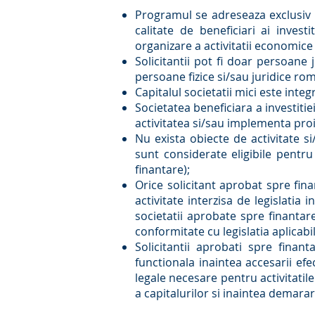
Programul se adreseaza exclusiv 
calitate de beneficiari ai investi
organizare a activitatii economice (P
Solicitantii pot fi doar persoane 
persoane fizice si/sau juridice ro
Capitalul societatii mici este integ
Societatea beneficiara a investitie
activitatea si/sau implementa proie
Nu exista obiecte de activitate s
sunt considerate eligibile pentru
finantare);
Orice solicitant aprobat spre fina
activitate interzisa de legislatia
societatii aprobate spre finantare
conformitate cu legislatia aplica
Solicitantii aprobati spre fina
functionala inaintea accesarii efec
legale necesare pentru activitatil
a capitalurilor si inaintea demarar