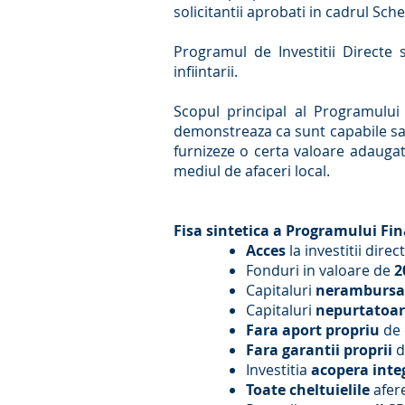
solicitantii aprobati in cadrul Sch
Programul de Investitii Directe 
infiintarii.
Scopul principal al Programului
demonstreaza ca sunt capabile sa d
furnizeze o certa valoare adaugat
mediul de afaceri local.
Fisa sintetica a Programului Fin
Acces
la investitii direc
Fonduri in valoare de
2
Capitaluri
nerambursa
Capitaluri
nepurtatoar
Fara aport propriu
de 
Fara garantii proprii
d
Investitia
acopera inte
Toate cheltuielile
afer