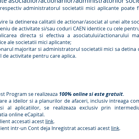
ente asociatilor/actionarilor/administratorilor socie
respectiv administratorul societatii mici aplicante poate f
re la detinerea calitatii de actionar/asociat al unei alte so
omeniu de activitate si/sau coduri CAEN identice cu cele pentr
licarea directa si efectiva a asociatului/actionarului ma
e ale societatii mici aplicante;
onarul majoritar si administratorul societatii mici sa detina 
 de activitate pentru care aplica.
cest Program se realizeaza
100% online si este gratuit
.
re a ideilor si a planurilor de afaceri, inclusiv intreaga co
al aplicatiilor, se realizeaza exclusiv prin intermed
catia online eCapital.
ient accesati acest
link
.
ient intr-un Cont deja Inregistrat accesati acest
link
.