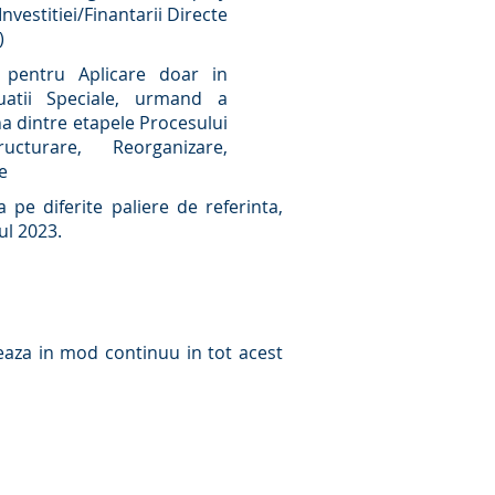
vestitiei/Finantarii Directe
)
il pentru Aplicare doar in
uatii Speciale, urmand a
na dintre etapele Procesului
cturare, Reorganizare,
e
 pe diferite paliere de referinta,
nul 2023.
leaza in mod continuu in tot acest