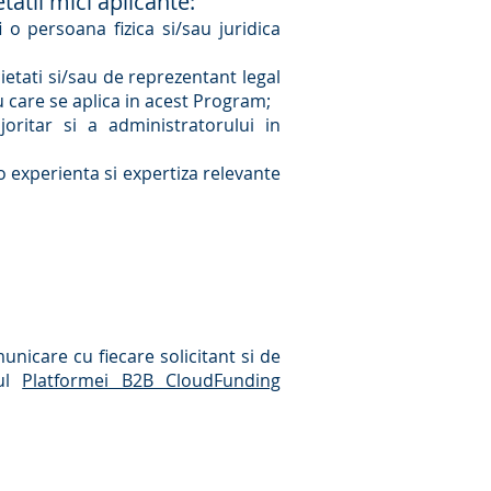
tatii mici aplicante:
i o persoana fizica si/sau juridica
cietati si/sau de reprezentant legal
u care se aplica in acest Program;
joritar si a administratorului in
o experienta si expertiza relevante
municare cu fiecare solicitant si de
iul
Platformei B2B CloudFunding