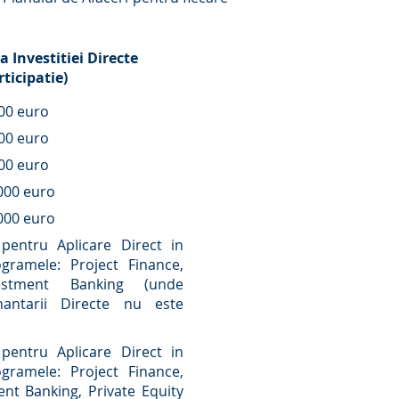
a Investitiei Directe
ticipatie)
00 euro
00 euro
00 euro
000 euro
000 euro
l pentru Aplicare Direct in
gramele: Project Finance,
vestment Banking (unde
inantarii Directe nu este
l pentru Aplicare Direct in
gramele: Project Finance,
ent Banking, Private Equity