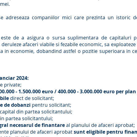
emei.
se adreseaza companiilor mici care prezinta un istoric d
 este de a asigura o sursa suplimentara de capitaluri p
eruleze afaceri viabile si fezabile economic, sa exploateze 
a in economie, dobandind astfel o pozitie superioara in ce
anciar 2024:
te private;
00.000 - 1.500.000 euro / 400.000 - 3.000.000 euro per plan
bile
direct de solicitant;
e de dobanzi
pentru solicitant;
capital din partea solicitantului;
in partea solicitantului;
gral necesarul de finantare
al planului de afaceri aprobat;
ente planului de afaceri aprobat
sunt eligibile pentru fina