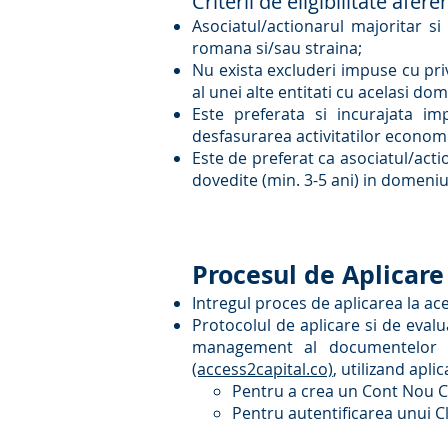
Criterii de eligibilitate afer
Asociatul/actionarul majoritar si 
romana si/sau straina;
Nu exista excluderi impuse cu privi
al unei alte entitati cu acelasi d
Este preferata si incurajata imp
desfasurarea activitatilor economic
Este de preferat ca asociatul/acti
dovedite (min. 3-5 ani) in domeniul
Procesul de Aplicare
Intregul proces de aplicarea la a
Protocolul de aplicare si de evalua
management al documentelor si 
(access2capital.co)
, utilizand apli
Pentru a crea un Cont Nou Cl
Pentru autentificarea unui Cl