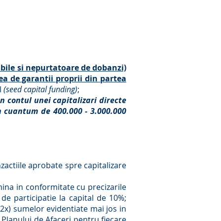
bile si nepurtatoare de dobanzi)
a de garantii proprii din partea
l
(seed capital funding)
;
n contul unei capitalizari directe
in cuantum de 400.000 - 3.000.000
ctiile aprobate spre capitalizare
mina in conformitate cu precizarile
 de participatie la capital de 10%;
(2x) sumelor evidentiate mai jos in
 Planului de Afaceri pentru fiecare