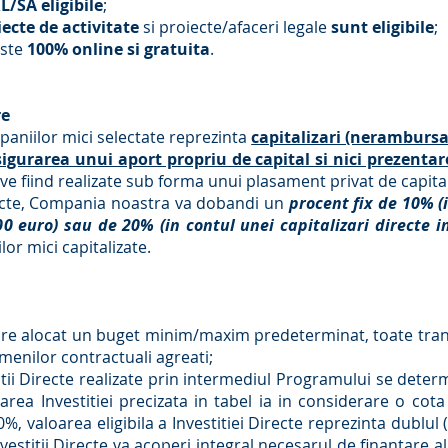
/SA eligibile
;
ecte de activitate
si proiecte/afaceri legale
sunt eligibile
;
este
100% online si gratuita
.
re
aniilor mici selectate reprezinta
capitalizari (nerambursa
gurarea unui aport propriu de capital si nici prezentare
ctive fiind realizate sub forma unui plasament privat de capita
irecte, Compania noastra va dobandi un
procent fix de 10% (i
0 euro) sau de 20% (in contul unei capitalizari directe 
ilor mici capitalizate.
re alocat un buget minim/maxim predeterminat, toate tranza
menilor contractuali agreati;
titii Directe realizate prin intermediul Programului se deter
rea Investitiei precizata in tabel ia in considerare o cota
%, valoarea eligibila a Investitiei Directe reprezinta dublul 
vestitii Directe va acoperi integral necesarul de finantare al