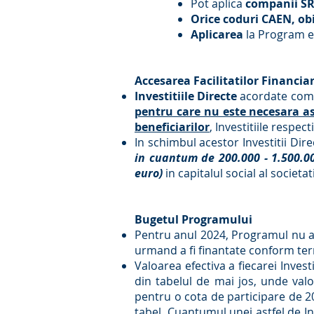
Pot aplica
companii SRL
Orice coduri CAEN, obi
Aplicarea
la Program 
Accesarea Facilitatilor Financia
Investitiile Directe
acordate comp
pentru care nu este necesara asi
beneficiarilor
, Investitiile respe
In schimbul acestor Investitii D
in cuantum de 200.000 - 1.500.00
euro)
in capitalul social al societat
Bugetul Programului
Pentru anul 2024, Programul nu a
urmand a fi finantate conform ter
Valoarea efectiva a fiecarei Inves
din tabelul de mai jos, unde valoa
pentru o cota de participare de 20
tabel. Cuantumul unei astfel de In