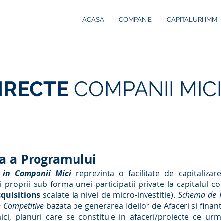
ACASA
COMPANIE
CAPITALURI IMM
DIRECTE
COMPANII MIC
a a Programului
e in Companii Mici
reprezinta o facilitate de capitaliza
i proprii sub forma unei participatii private la capitalul co
cquisitions
scalate la nivel de micro-investitie).
Schema de In
re Competitive
bazata pe generarea Ideilor de Afaceri si finan
ici, planuri care se constituie in afaceri/proiecte ce u