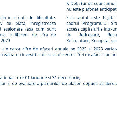
& Debt (unde cuantumul In
nu este plafonat anticipat
afla in situatii de dificultate,
Solicitantul este Eligib
iv de plata, inregistreaza
cadrul Programului Sit
rii esalonate (asa cum sunt
accesa capitalurile intr-u
os), indiferent de cifra de
de Redresare, Restru
i 2023
Refinantare, Recapitalizar
or ale caror cifre de afaceri anuale pe 2022 si 2023 variaza
tru valoarea investitiei directe aferente cifrei de afaceri pe a
tional intre 01 ianuarie si 31 decembrie;
tilor si de evaluare a planurilor de afaceri depuse se deru
e