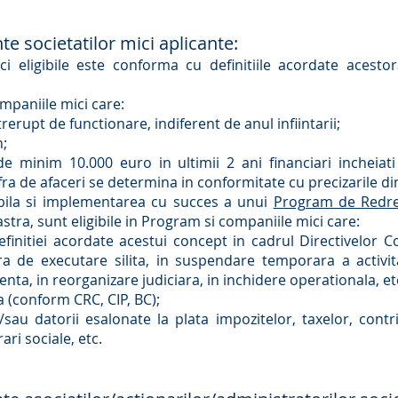
ente societatilor mici aplicante:
ci eligibile este conforma cu definitiile acordate acesto
ompaniile mici care:
trerupt de functionare, indiferent de anul infiintarii;
n;
 de minim 10.000 euro in ultimii 2 ani financiari incheia
cifra de afaceri se determina in conformitate cu precizarile di
bila si implementarea cu succes a unui
Program de Redre
tra, sunt eligibile in Program si companiile mici care:
 definitiei acordate acestui concept in cadrul Directivelor 
 de executare silita, in suspendare temporara a activita
nta, in reorganizare judiciara, in inchidere operationala, et
a (conform CRC, CIP, BC);
i/sau datorii esalonate la plata impozitelor, taxelor, cont
ari sociale, etc.