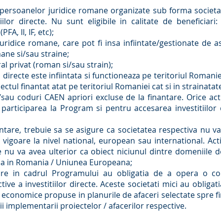
persoanelor juridice romane organizate sub forma societati
tiilor directe. Nu sunt eligibile in calitate de beneficiar
FA, II, IF, etc);
juridice romane, care pot fi insa infiintate/gestionate de as
mane si/sau straine;
ral privat (roman si/sau strain);
i directe este infiintata si functioneaza pe teritoriul Romani
ctul finantat atat pe teritoriul Romaniei cat si in strainatat
i/sau coduri CAEN apriori excluse de la finantare. Orice a
 participarea la Program si pentru accesarea investitiilo
ntare, trebuie sa se asigure ca societatea respectiva nu va
 in vigoare la nivel national, european sau international. Ac
 nu va avea ulterior ca obiect niciunul dintre domeniile de
bila in Romania / Uniunea Europeana;
ntare in cadrul Programului au obligatia de a opera o co
tive a investitiilor directe. Aceste societati mici au obliga
e economice propuse in planurile de afaceri selectate spre fi
ii implementarii proiectelor / afacerilor respective.