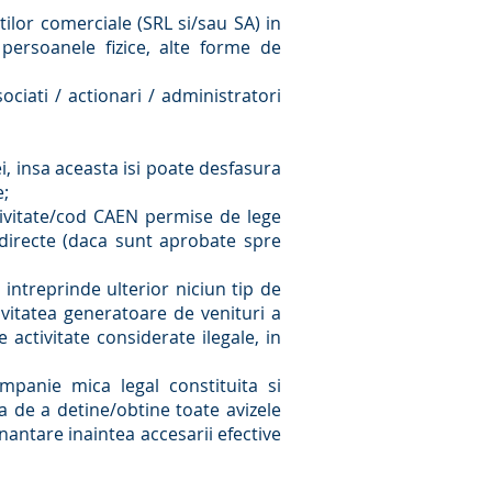
lor comerciale (SRL si/sau SA) in
i: persoanele fizice, alte forme de
ociati / actionari / administratori
ei, insa aceasta isi poate desfasura
e;
ctivitate/cod CAEN permise de lege
r directe (daca sunt aprobate spre
 intreprinde ulterior niciun tip de
tivitatea generatoare de venituri a
 activitate considerate ilegale, in
mpanie mica legal constituita si
tia de a detine/obtine toate avizele
nantare inaintea accesarii efective